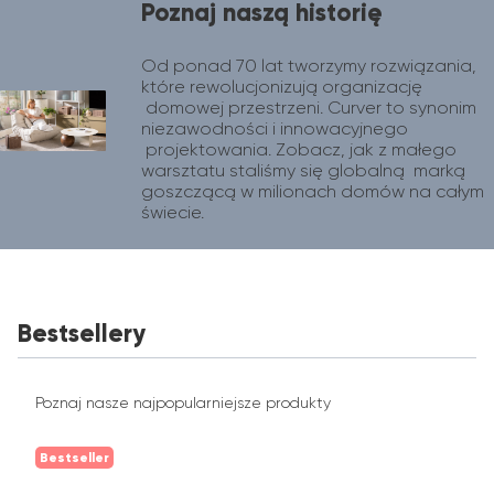
Poznaj naszą historię
Od ponad 70 lat tworzymy rozwiązania, 
które rewolucjonizują organizację 
 domowej przestrzeni. Curver to synonim 
niezawodności i innowacyjnego 
 projektowania. Zobacz, jak z małego 
warsztatu staliśmy się globalną  marką 
goszczącą w milionach domów na całym 
świecie.
Bestsellery
Poznaj nasze najpopularniejsze produkty
Bestseller