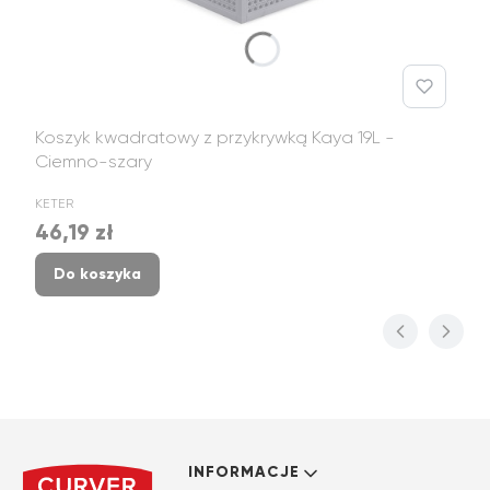
Koszyk kwadratowy z przykrywką Kaya 19L -
Ciemno-szary
PRODUCENT
KETER
46,19 zł
Cena
Do koszyka
Linki w stopce
INFORMACJE