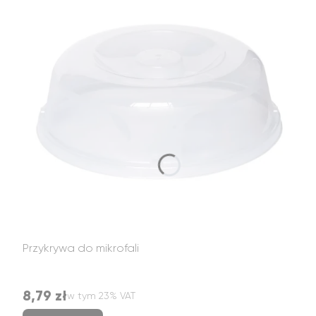
Przykrywa do mikrofali
8,79 zł
w tym %s VAT
Cena brutto
w tym
23%
VAT