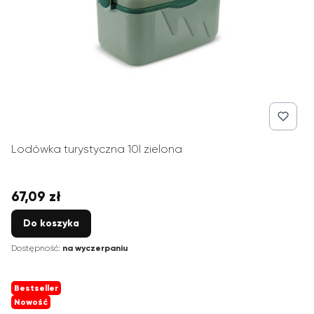
Lodówka turystyczna 10l zielona
67,09 zł
Cena
Do koszyka
Dostępność:
na wyczerpaniu
Bestseller
Nowość