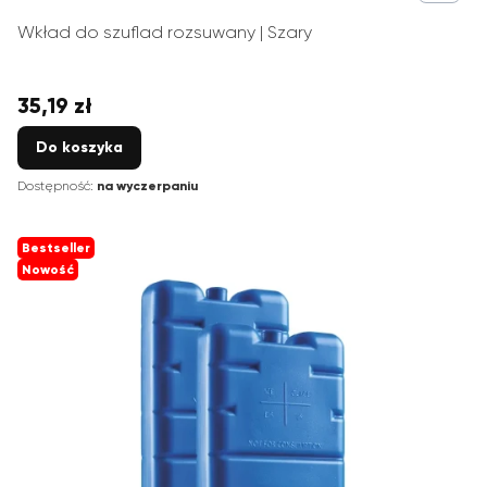
Wkład do szuflad rozsuwany | Szary
35,19 zł
Cena
Do koszyka
Dostępność:
na wyczerpaniu
Bestseller
Nowość