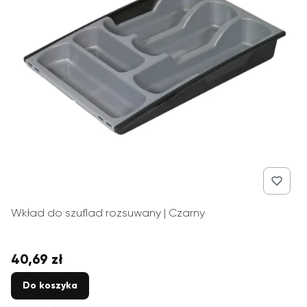
Wkład do szuflad rozsuwany | Czarny
40,69 zł
Cena
Do koszyka