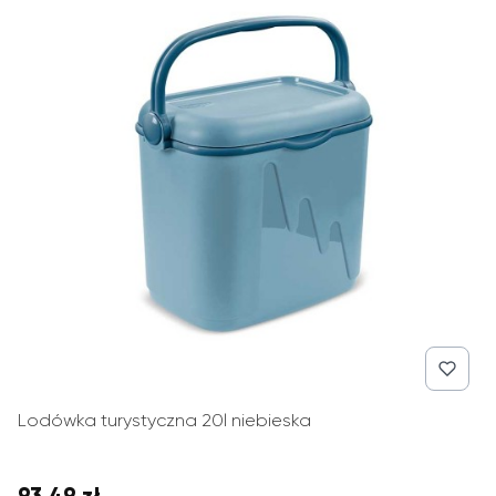
Lodówka turystyczna 20l niebieska
93,49 zł
Cena