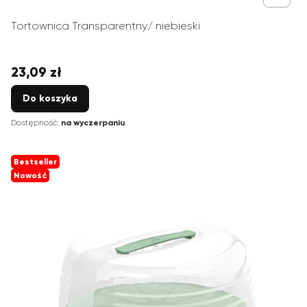
Tortownica Transparentny/ niebieski
23,09 zł
Cena
Do koszyka
Dostępność:
na wyczerpaniu
Bestseller
Nowość