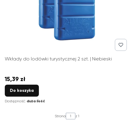
Wkłady do lodówki turystycznej 2 szt. | Niebieski
15,39 zł
Cena
Do koszyka
Dostępność:
duża ilość
Strona
z 1