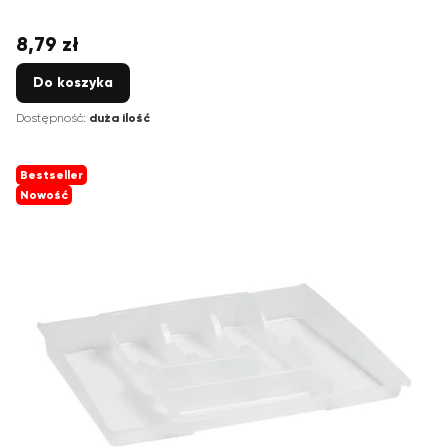
8,79 zł
Cena
Do koszyka
Dostępność:
duża ilość
Bestseller
Nowość