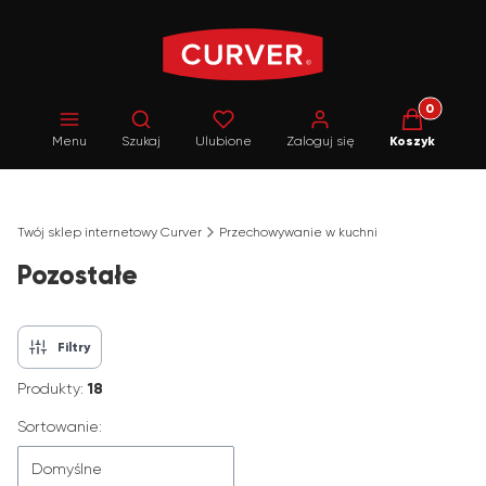
Produkty w 
Otwórz wyszukiwarkę
Menu
Szukaj
Ulubione
Zaloguj się
Koszyk
Twój sklep internetowy Curver
Przechowywanie w kuchni
Pozostałe
Filtry
Produkty:
18
Lista produktów
Sortowanie:
Domyślne