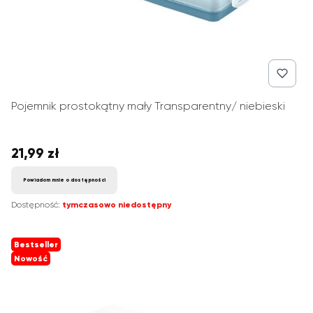
Pojemnik prostokątny mały Transparentny/ niebieski
21,99 zł
Cena
Powiadom mnie o dostępności
Dostępność:
tymczasowo niedostępny
Bestseller
Nowość