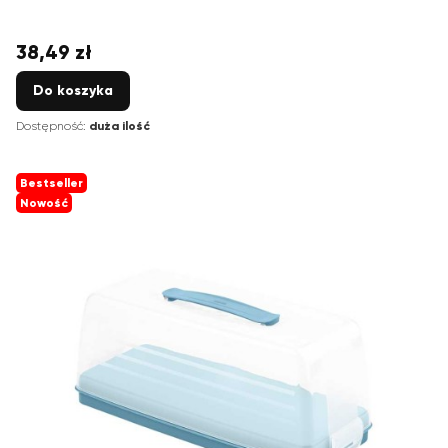
38,49 zł
Cena
Do koszyka
Dostępność:
duża ilość
Bestseller
Nowość