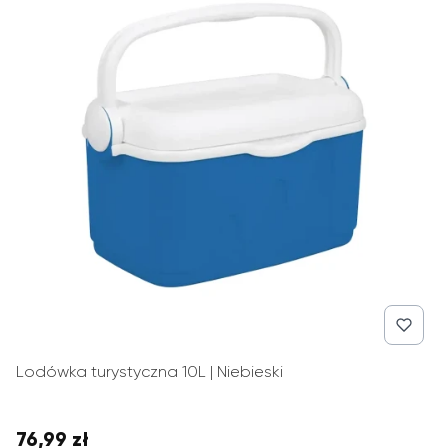
Lodówka turystyczna 10L | Niebieski
76,99 zł
Cena