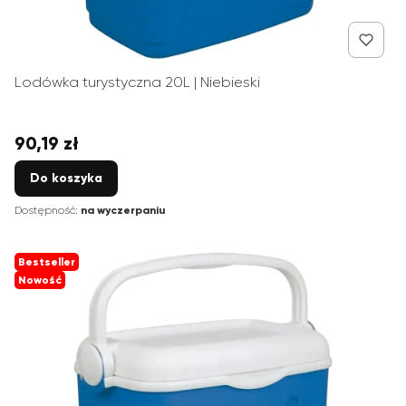
Lodówka turystyczna 20L | Niebieski
90,19 zł
Cena
Do koszyka
Dostępność:
na wyczerpaniu
Bestseller
Nowość