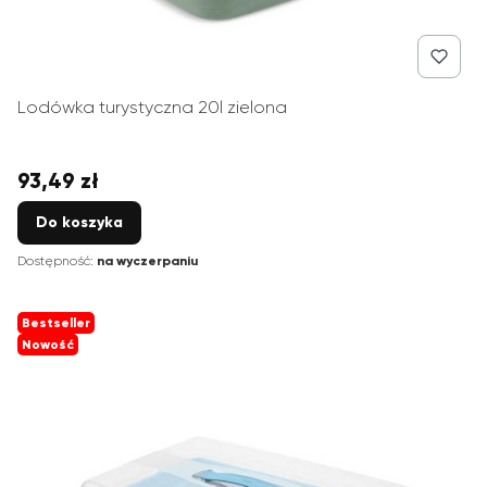
Lodówka turystyczna 20l zielona
93,49 zł
Cena
Do koszyka
Dostępność:
na wyczerpaniu
Bestseller
Nowość