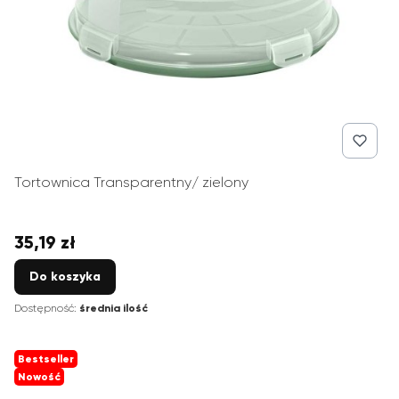
Tortownica Transparentny/ zielony
35,19 zł
Cena
Do koszyka
Dostępność:
średnia ilość
Bestseller
Nowość