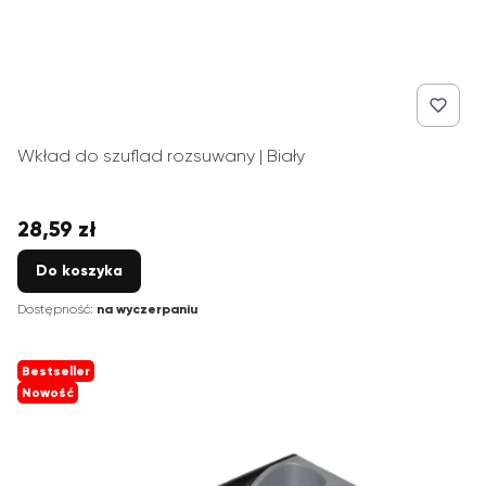
Wkład do szuflad rozsuwany | Biały
28,59 zł
Cena
Do koszyka
Dostępność:
na wyczerpaniu
Bestseller
Nowość