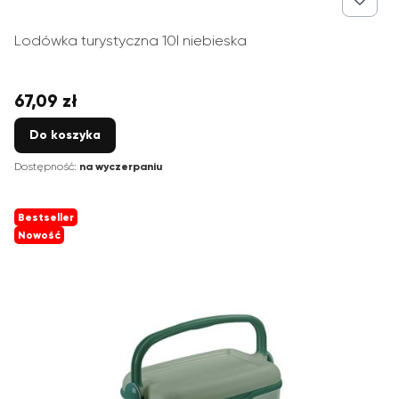
Lodówka turystyczna 10l niebieska
67,09 zł
Cena
Do koszyka
Dostępność:
na wyczerpaniu
Bestseller
Nowość