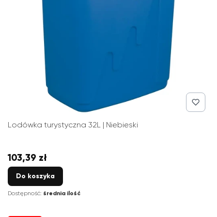
Lodówka turystyczna 32L | Niebieski
103,39 zł
Cena
Do koszyka
Dostępność:
średnia ilość