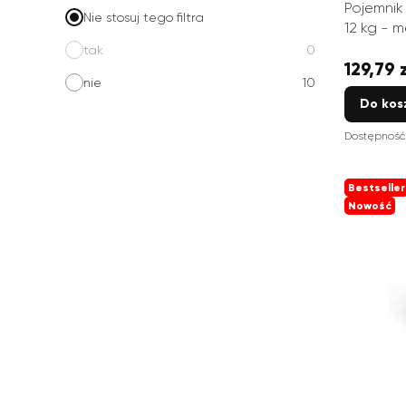
Pojemnik
Nie stosuj tego filtra
12 kg - 
tak
0
129,79 
Cena
nie
10
Do kos
Dostępność
Bestseller
Nowość