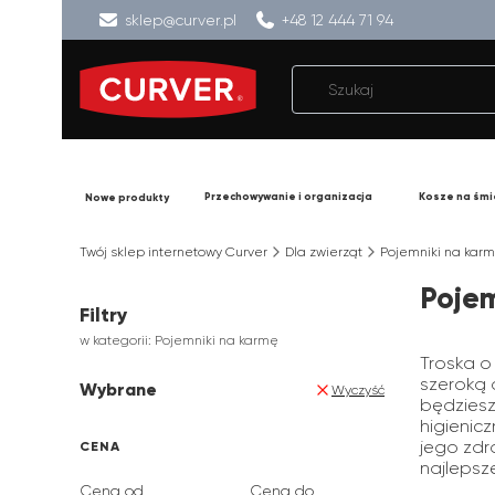
sklep@curver.pl
+48 12 444 71 94
Przechowywanie i organizacja
Kosze na śmi
Nowe produkty
Twój sklep internetowy Curver
Dla zwierząt
Pojemniki na kar
Pojem
Filtry
w kategorii: Pojemniki na karmę
Troska o
szeroką 
Wybrane
Wyczyść
będziesz
higienic
jego zdr
CENA
najlepsze
Cena od
Cena do