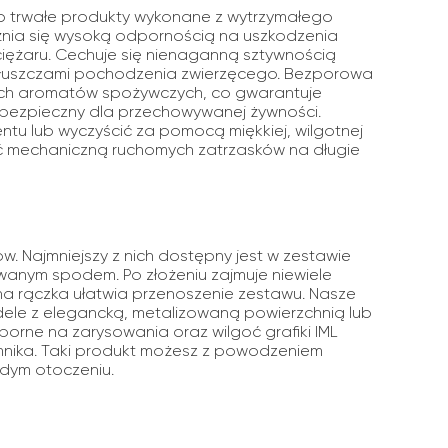
 to trwałe produkty wykonane z wytrzymałego
różnia się wysoką odpornością na uszkodzenia
iężaru. Cechuje się nienaganną sztywnością
z tłuszczami pochodzenia zwierzęcego. Bezporowa
nych aromatów spożywczych, co gwarantuje
ni bezpieczny dla przechowywanej żywności.
tu lub wyczyścić za pomocą miękkiej, wilgotnej
ść mechaniczną ruchomych zatrzasków na długie
ów. Najmniejszy z nich dostępny jest w zestawie
anym spodem. Po złożeniu zajmuje niewiele
dna rączka ułatwia przenoszenie zestawu. Nasze
dele z elegancką, metalizowaną powierzchnią lub
orne na zarysowania oraz wilgoć grafiki IML
mnika. Taki produkt możesz z powodzeniem
żdym otoczeniu.