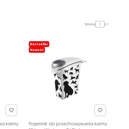
Strona
z 1
Bestseller
Nowość
ia karmy
Pojemnik do przechowywania karmy