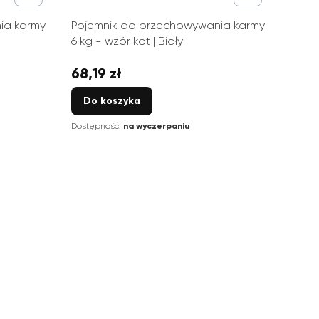
ia karmy
Pojemnik do przechowywania karmy
6 kg - wzór kot | Biały
68,19 zł
Cena
Do koszyka
Dostępność:
na wyczerpaniu