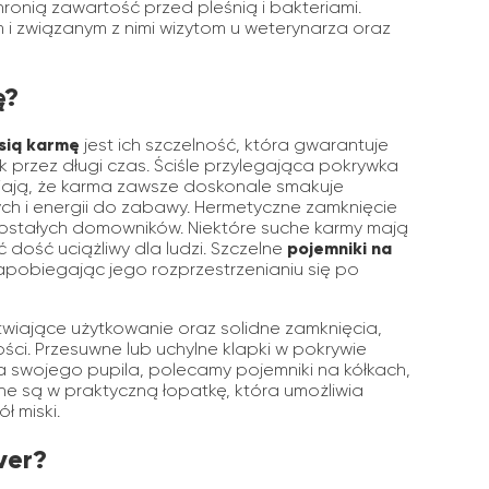
hronią zawartość przed pleśnią i bakteriami.
związanym z nimi wizytom u weterynarza oraz
ę?
psią karmę
jest ich szczelność, która gwarantuje
przez długi czas. Ściśle przylegająca pokrywka
ają, że karma zawsze doskonale smakuje
ch i energii do zabawy. Hermetyczne zamknięcie
zostałych domowników. Niektóre suche karmy mają
dość uciążliwy dla ludzi. Szczelne
pojemniki na
pobiegając jego rozprzestrzenianiu się po
iające użytkowanie oraz solidne zamknięcia,
ości. Przesuwne lub uchylne klapki w pokrywie
la swojego pupila, polecamy pojemniki na kółkach,
e są w praktyczną łopatkę, która umożliwia
 miski.
ver?