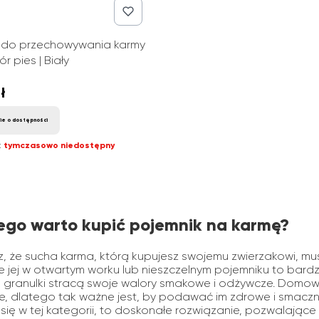
 do przechowywania karmy
ór pies | Biały
ł
ie o dostępności
:
tymczasowo niedostępny
ego warto kupić pojemnik na karmę?
z, że sucha karma, którą kupujesz swojemu zwierzakowi,
e jej w otwartym worku lub nieszczelnym pojemniku to bar
granulki stracą swoje walory smakowe i odżywcze. Domow
, dlatego tak ważne jest, by podawać im zdrowe i smaczne
 się w tej kategorii, to doskonałe rozwiązanie, pozwalają