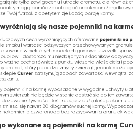
ają nie tylko zawilgoceniu i utracie aromatu, ale również c
odukty mogą pomóc zapobiegać problemom żołądkowym i 
 że Twój futrzak z apetytem zje każdą porcję karmy.
wyróżniają się nasze pojemniki na karm
kluczowych cech wyróżniających oferowane
pojemniki na 
ie smaku i wartości odżywczych przechowywanych granulek 
tosowane w niektórych modelach gumowe uszczelki sprawi
pupilowi i dostarcza mu niezbędnych składników odżywczy
o ważna cecha również z punktu widzenia właściciela i po
ny aromat, który pobudza zmysły zwierząt, jednak może być 
 sklepie
Curver
zatrzymują zapach zawartości wewnątrz, za
eszkaniu.
y pojemniki na karmę wyposażone w wygodne uchwyty ułatw
tórym zwierzak nie będzie w stanie dostać się do ich zawart
ą dozowanie żywności. Jeśli kupujesz dużą ilość pokarmu d
h zmieści się nawet 20 kilogramów suchej karmy. Wyposażon
nakarmienie czworonoga bez rozsypywania granulek wokół
go wykonane są pojemniki na karmę Cur