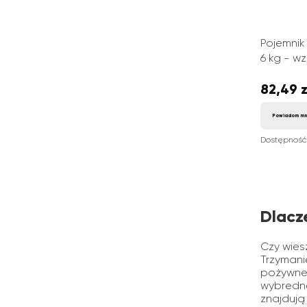
Pojemnik
6 kg - wz
82,49 z
Cena
Powiadom mn
Dostępność
Dlacz
Czy wies
Trzymani
pożywne 
wybredne
znajdują