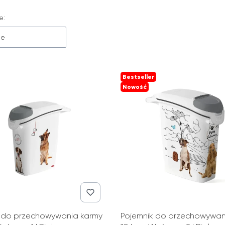
 produktów
e:
ne
Bestseller
Nowość
 do przechowywania karmy
Pojemnik do przechowywan