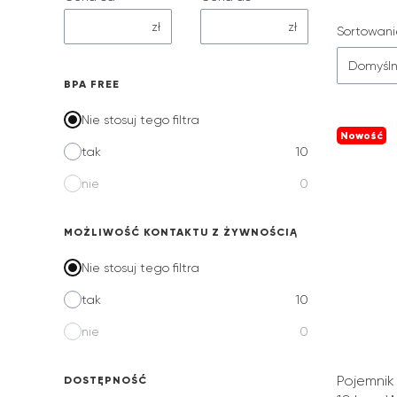
zł
zł
Lista
Sortowani
Domyśl
BPA FREE
Nie stosuj tego filtra
Nowość
tak
10
nie
0
MOŻLIWOŚĆ KONTAKTU Z ŻYWNOŚCIĄ
Nie stosuj tego filtra
tak
10
nie
0
Pojemnik
DOSTĘPNOŚĆ