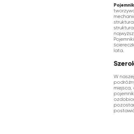
Pojemnik
tworzywa
mechanic
struktur
struktur
najwyższ
Pojemnik
ścierecz
lata.
Szero
W naszej 
podróżny
miejsca,
pojemnik
ozdobion
pozostan
postawić