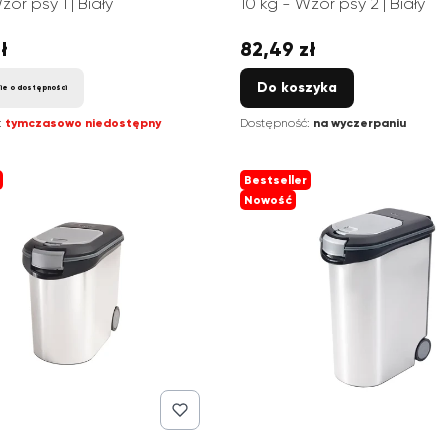
zór psy 1 | Biały
10 kg - Wzór psy 2 | Biały
ł
82,49 zł
Cena
Do koszyka
ie o dostępności
:
tymczasowo niedostępny
Dostępność:
na wyczerpaniu
Bestseller
Nowość