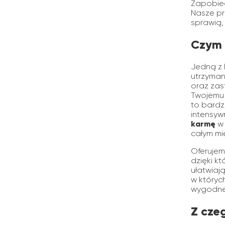
Zapobieg
Nasze pr
sprawią,
Czym 
Jedną z 
utrzyman
oraz zas
Twojemu 
to bardz
intensyw
karmę
w
całym mi
Oferujem
dzięki k
ułatwiaj
w któryc
wygodne 
Z cze