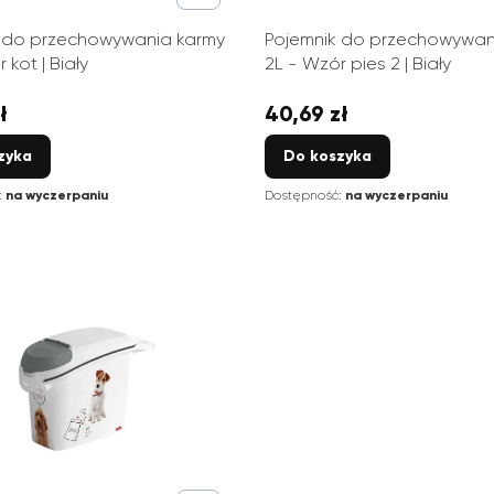
 do przechowywania karmy
Pojemnik do przechowywan
 kot | Biały
2L - Wzór pies 2 | Biały
ł
40,69 zł
Cena
zyka
Do koszyka
:
na wyczerpaniu
Dostępność:
na wyczerpaniu