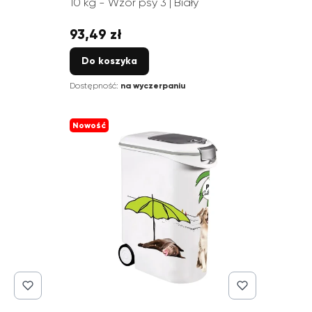
10 kg - Wzór psy 3 | Biały
93,49 zł
Cena
Do koszyka
Dostępność:
na wyczerpaniu
Nowość