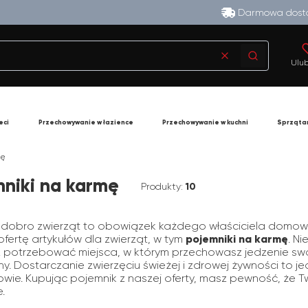
Darmowa dosta
Wyczyść
Szukaj
Ulu
eci
Przechowywanie w łazience
Przechowywanie w kuchni
Sprząta
mę
niki na karmę
Produkty:
10
 dobro zwierząt to obowiązek każdego właściciela domo
ofertę artykułów dla zwierząt, w tym
pojemniki na karmę
. N
 potrzebować miejsca, w którym przechowasz jedzenie sw
zny. Dostarczanie zwierzęciu świeżej i zdrowej żywności to 
owie. Kupując pojemnik z naszej oferty, masz pewność, że T
.