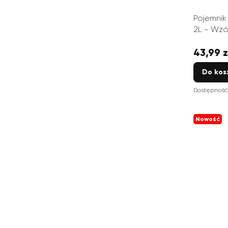
Pojemnik
2L - Wzór
43,99 z
Cena
Do kos
Dostępność
Nowość