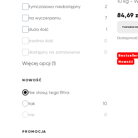
10 kg - W
Dostępność
tymczasowo niedostępny
2
84,69 z
Cena
na wyczerpaniu
7
Powiadom mn
duża ilość
1
Dostępność
średnia ilość
0
dostępny na zamówienie
0
Bestseller
Nowość
Więcej opcji (1)
NOWOŚĆ
Nie stosuj tego filtra
tak
10
nie
0
PROMOCJA