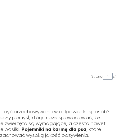
Strona
z 1
 musi być przechowywana w odpowiedni sposób?
dzo zły pomysł, który może spowodować, że
e zwierzęta są wymagające, a często nawet
 posiłki.
Pojemniki na karmę dla psa
, które
ce zachować wysoką jakość pożywienia.