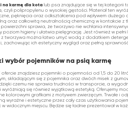
i na karmę dla kota
lub psa znajdujące się w tej kategorii
, czyli polipropylenu o wysokiej gęstości. Materiał ten wy
zne, pęknięcia oraz odkształcenia pod wpływem dużego c
alną oraz całkowitą neutralnością chemiczną w kontakcie 
a powierzchni sprawia, że tworzywo nie wchłania intensyw
y poziom higieny i ułatwia pielęgnację. Jest również w peł
i z tworzywa można łatwo umyć wodą z dodatkiem detergen
ki, zachowując ich estetyczny wygląd oraz pełną sprawno
ki wybór pojemników na psią karmę
ofercie znajdziesz pojemniki o pojemności od 1,5 do 20 litr
m, składającym się z pojemnika oraz dwóch misek z gumow
 dzięki czemu nie sprawia trudności w transporcie, a wygo
i wyróżniają się również wyjątkową estetyką. Oferujemy mo
e kolorowymi grafikami z motywem zwierzęcym. Trwałe i odp
ą wyraźne i estetyczne przez cały czas użytkowania poje
 w widocznym miejscu. Będzie się ładnie prezentował w ka