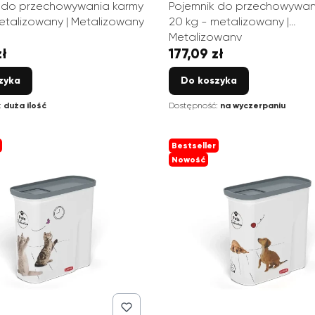
 do przechowywania karmy
Pojemnik do przechowywan
metalizowany | Metalizowany
20 kg - metalizowany |
Metalizowany
zł
177,09 zł
Cena
zyka
Do koszyka
:
duża ilość
Dostępność:
na wyczerpaniu
Bestseller
Nowość