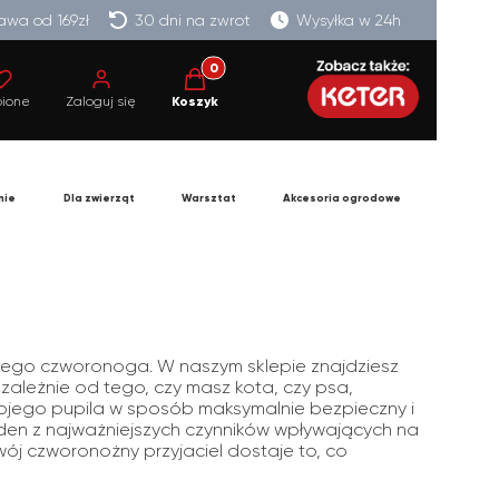
wa od 169zł
30 dni na zwrot
Wysyłka w 24h
Produkty w koszyku: 0. Zobacz szczegó
bione
Zaloguj się
Koszyk
nie
Dla zwierząt
Warsztat
Akcesoria ogrodowe
wego czworonoga. W naszym sklepie znajdziesz
iezależnie od tego, czy masz kota, czy psa,
ojego pupila w sposób maksymalnie bezpieczny i
jeden z najważniejszych czynników wpływających na
wój czworonożny przyjaciel dostaje to, co