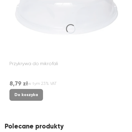
Przykrywa do mikrofali
8,79 zł
w tym %s VAT
Cena brutto
w tym
23%
VAT
Do koszyka
Polecane produkty