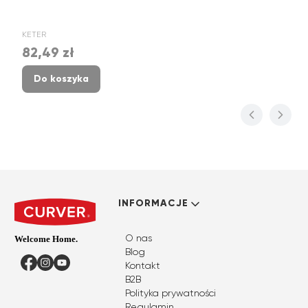
PRODUCENT
KETER
82,49 zł
Cena
Do koszyka
Linki w stopce
INFORMACJE
O nas
Blog
Facebook
Instagram
YouTube
Kontakt
B2B
Polityka prywatności
Regulamin