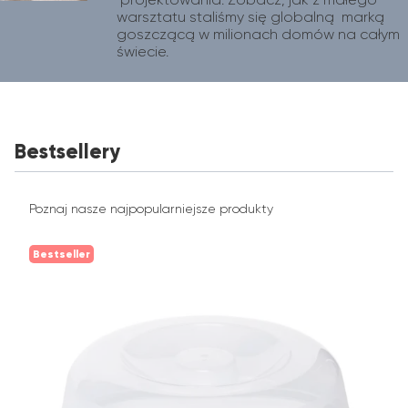
warsztatu staliśmy się globalną  marką 
goszczącą w milionach domów na całym 
świecie.
Bestsellery
Poznaj nasze najpopularniejsze produkty
Bestseller