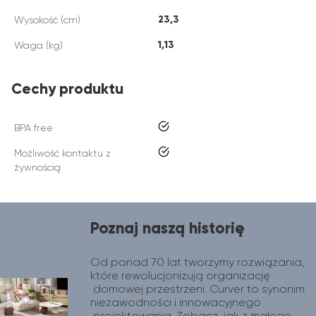
23,3
Wysokość (cm)
1,13
Waga (kg)
Cechy produktu
tak
BPA free
tak
Możliwość kontaktu z
żywnością
Poznaj naszą historię
Od ponad 70 lat tworzymy rozwiązania, 
które rewolucjonizują organizację 
 domowej przestrzeni. Curver to synonim 
niezawodności i innowacyjnego 
 projektowania. Zobacz, jak z małego 