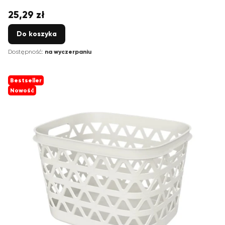
25,29 zł
Cena
Do koszyka
Dostępność:
na wyczerpaniu
Bestseller
Nowość