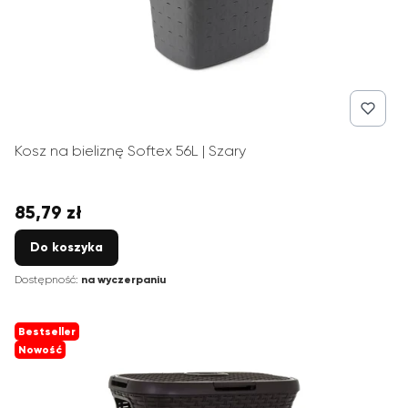
Kosz na bieliznę Softex 56L | Szary
85,79 zł
Cena
Do koszyka
Dostępność:
na wyczerpaniu
Bestseller
Nowość