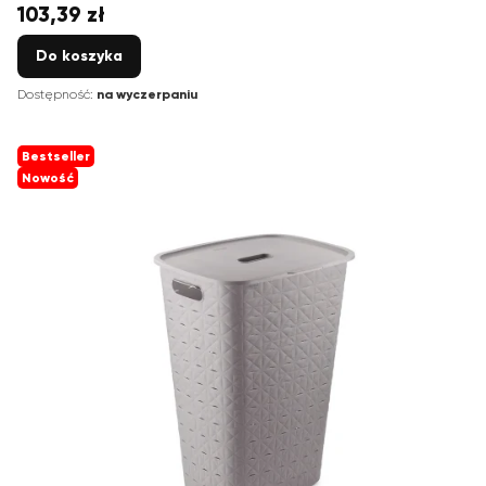
103,39 zł
Cena
Do koszyka
Dostępność:
na wyczerpaniu
Bestseller
Nowość