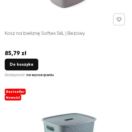
Kosz na bieliznę Softex 56L | Beżowy
85,79 zł
Cena
Do koszyka
Dostępność:
na wyczerpaniu
Bestseller
Nowość