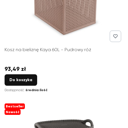
Kosz na bieliznę Kaya 60L - Pudrowy róż
93,49 zł
Cena
Do koszyka
Dostępność:
średnia ilość
Bestseller
Nowość