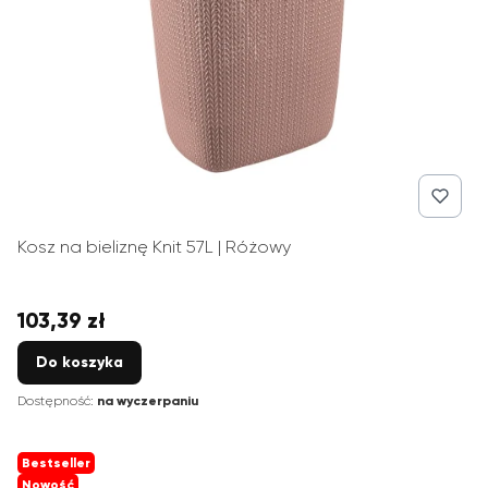
Kosz na bieliznę Knit 57L | Różowy
103,39 zł
Cena
Do koszyka
Dostępność:
na wyczerpaniu
Bestseller
Nowość