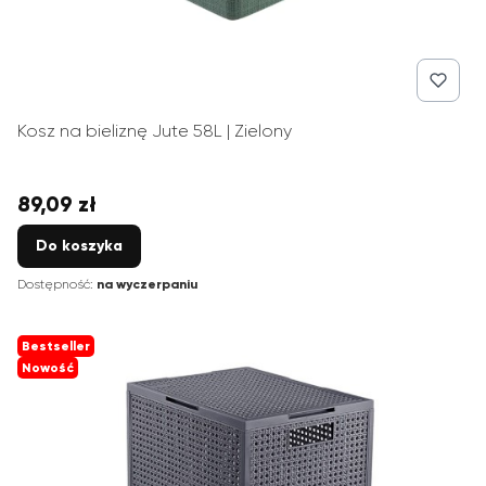
Kosz na bieliznę Jute 58L | Zielony
89,09 zł
Cena
Do koszyka
Dostępność:
na wyczerpaniu
Bestseller
Nowość