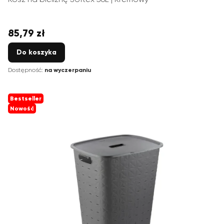
85,79 zł
Cena
Do koszyka
Dostępność:
na wyczerpaniu
Bestseller
Nowość