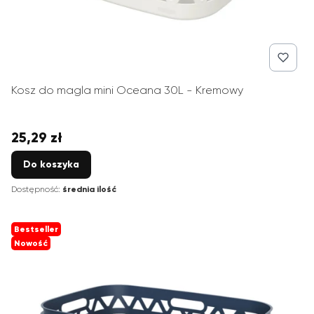
Kosz do magla mini Oceana 30L - Kremowy
25,29 zł
Cena
Do koszyka
Dostępność:
średnia ilość
Bestseller
Nowość