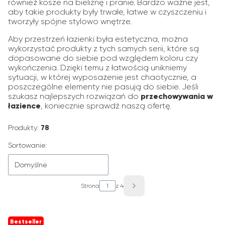
również kosze na bieliznę i pranie. Bardzo ważne jest,
aby takie produkty były trwałe, łatwe w czyszczeniu i
tworzyły spójne stylowo wnętrze.
Aby przestrzeń łazienki była estetyczna, można
wykorzystać produkty z tych samych serii, które są
dopasowane do siebie pod względem koloru czy
wykończenia. Dzięki temu z łatwością unikniemy
sytuacji, w której wyposażenie jest chaotycznie, a
poszczególne elementy nie pasują do siebie. Jeśli
szukasz najlepszych rozwiązań do
przechowywania w
łazience
, koniecznie sprawdź naszą ofertę.
Produkty:
78
Lista produktów
Sortowanie:
Domyślne
Strona
z 4
Następne produkty
Bestseller