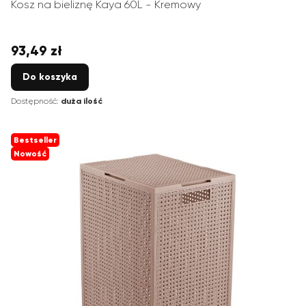
Kosz na bieliznę Kaya 60L - Kremowy
93,49 zł
Cena
Do koszyka
Dostępność:
duża ilość
Bestseller
Nowość