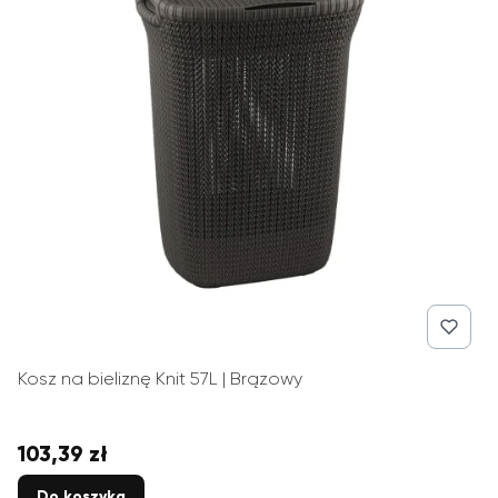
Kosz na bieliznę Knit 57L | Brązowy
103,39 zł
Cena
Do koszyka