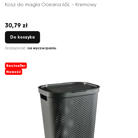
Kosz do magla Oceana 45L - Kremowy
30,79 zł
Cena
Do koszyka
Dostępność:
na wyczerpaniu
Bestseller
Nowość