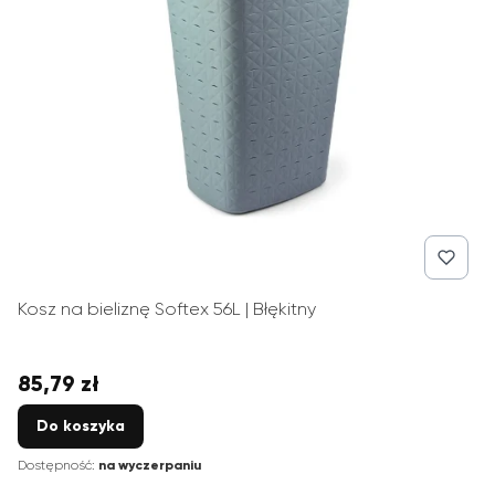
Kosz na bieliznę Softex 56L | Błękitny
85,79 zł
Cena
Do koszyka
Dostępność:
na wyczerpaniu