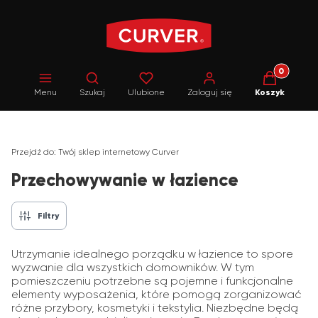
Produkty w 
Otwórz wyszukiwarkę
Menu
Szukaj
Ulubione
Zaloguj się
Koszyk
Przejdź do:
Twój sklep internetowy Curver
Przechowywanie w łazience
Filtry
Utrzymanie idealnego porządku w łazience to spore
wyzwanie dla wszystkich domowników. W tym
pomieszczeniu potrzebne są pojemne i funkcjonalne
elementy wyposażenia, które pomogą zorganizować
różne przybory, kosmetyki i tekstylia. Niezbędne będą