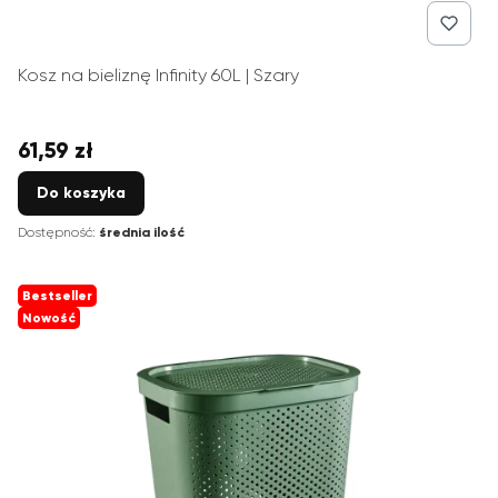
Kosz na bieliznę Infinity 60L | Szary
61,59 zł
Cena
Do koszyka
Dostępność:
średnia ilość
Bestseller
Nowość