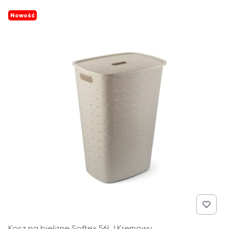
Nowość
Kosz na bieliznę Softex 56L | Kremowy