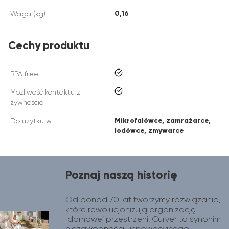
0,16
Waga (kg)
Cechy produktu
tak
BPA free
tak
Możliwość kontaktu z
żywnością
Mikrofalówce, zamrażarce,
Do użytku w
lodówce, zmywarce
Poznaj naszą historię
Od ponad 70 lat tworzymy rozwiązania, 
które rewolucjonizują organizację 
 domowej przestrzeni. Curver to synonim 
niezawodności i innowacyjnego 