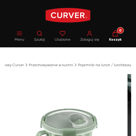
Produkty w 
Otwórz wyszukiwarkę
Menu
Szukaj
Ulubione
Zaloguj się
Koszyk
rnetowy Curver
Przechowywanie w kuchni
Pojemniki na lunch / lunchboxy