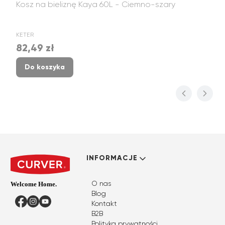
Kosz na bieliznę Kaya 60L - Ciemno-szary
PRODUCENT
KETER
82,49 zł
Cena
Do koszyka
Linki w stopce
INFORMACJE
O nas
Blog
Facebook
Instagram
YouTube
Kontakt
B2B
Polityka prywatności