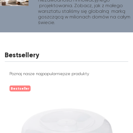
 projektowania. Zobacz, jak z małego 
warsztatu staliśmy się globalną  marką 
goszczącą w milionach domów na całym 
świecie.
Bestsellery
Poznaj nasze najpopularniejsze produkty
Bestseller