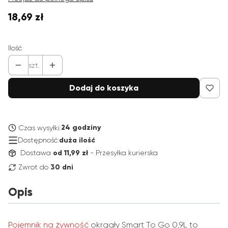
18,69 zł
Cena
Ilość
szt.
Dodaj do koszyka
24 godziny
Czas wysyłki:
Dostępność:
duża ilość
Dostawa
od 11,99 zł
- Przesyłka kurierska
Zwrot do
30 dni
Opis
Pojemnik na żywność
okrągły Smart To Go 0,9L to