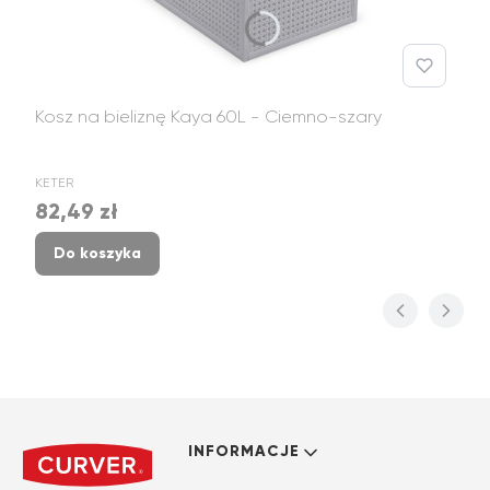
Kosz na bieliznę Kaya 60L - Ciemno-szary
PRODUCENT
KETER
82,49 zł
Cena
Do koszyka
Linki w stopce
INFORMACJE