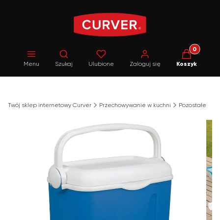
Produkty w 
Otwórz wyszukiwarkę
Menu
Szukaj
Ulubione
Zaloguj się
Koszyk
Twój sklep internetowy Curver
Przechowywanie w kuchni
Pozostałe