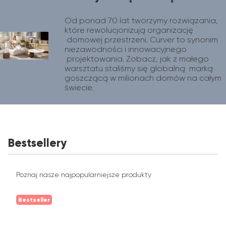
Od ponad 70 lat tworzymy rozwiązania, 
które rewolucjonizują organizację 
 domowej przestrzeni. Curver to synonim 
niezawodności i innowacyjnego 
 projektowania. Zobacz, jak z małego 
warsztatu staliśmy się globalną  marką 
goszczącą w milionach domów na całym 
świecie.
Bestsellery
Poznaj nasze najpopularniejsze produkty
Bestseller