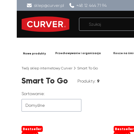
sklep@curver.pl
+48 12 444 71 94
Przechowywanie i organizacja
Kosze na śmi
Nowe produkty
Twój sklep internetowy Curver
Smart To Go
Smart To Go
Produkty:
9
Lista produktów
Sortowanie:
Domyślne
Bestseller
Bestseller