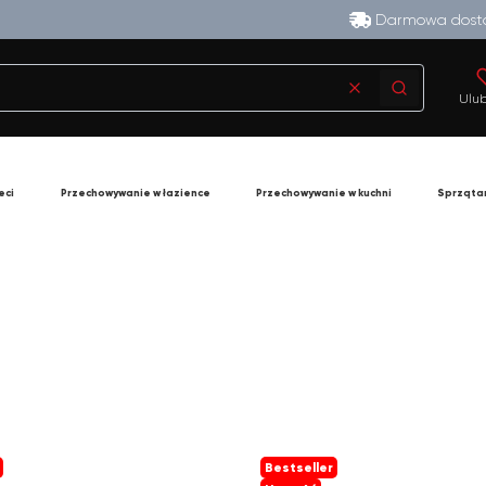
Darmowa dosta
Wyczyść
Szukaj
Ulu
eci
Przechowywanie w łazience
Przechowywanie w kuchni
Sprząta
Bestseller