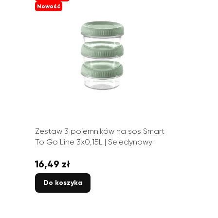
Nowość
Zestaw 3 pojemników na sos Smart
To Go Line 3x0,15L | Seledynowy
16,49 zł
Cena
Do koszyka