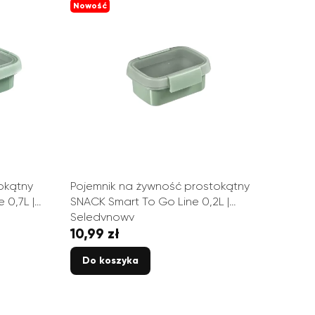
Nowość
okątny
Pojemnik na żywność prostokątny
 0,7L |
SNACK Smart To Go Line 0,2L |
Seledynowy
10,99 zł
Cena
Do koszyka