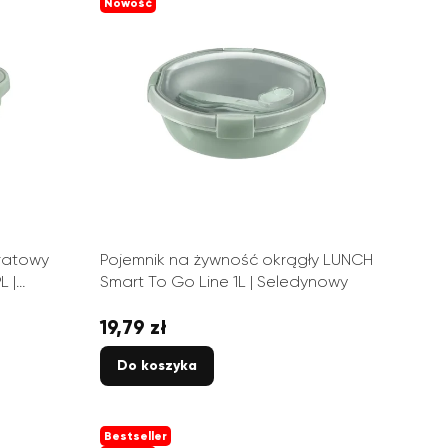
Nowość
ratowy
Pojemnik na żywność okrągły LUNCH
L |
Smart To Go Line 1L | Seledynowy
19,79 zł
Cena
Do koszyka
Bestseller