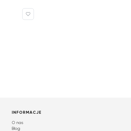
Linki w stopce
INFORMACJE
O nas
Blog