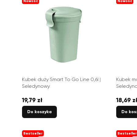
Nowość
Nowość
Kubek duży Smart To Go Line 0,6l |
Kubek ma
Seledynowy
Seledyn
19,79 zł
18,69 z
Cena
Cena
Do koszyka
Do kos
Bestseller
Bestseller