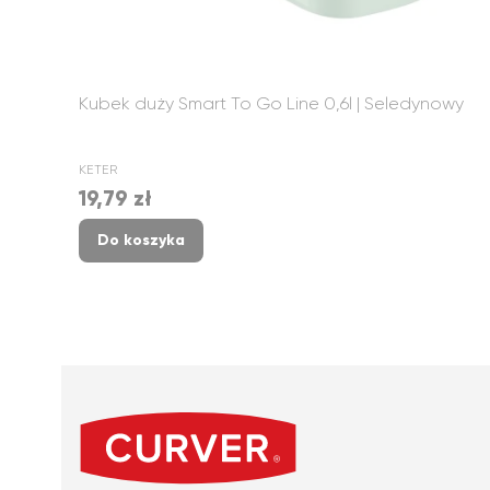
Kubek duży Smart To Go Line 0,6l | Seledynowy
PRODUCENT
KETER
19,79 zł
Cena
Do koszyka