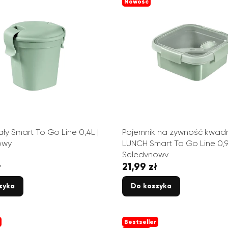
Nowość
ły Smart To Go Line 0,4L |
Pojemnik na żywność kwad
owy
LUNCH Smart To Go Line 0,9
Seledynowy
ł
21,99 zł
Cena
zyka
Do koszyka
Bestseller