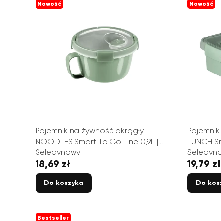
Nowość
Nowość
Pojemnik na żywność okrągły
Pojemnik
NOODLES Smart To Go Line 0,9L |
LUNCH Sm
Seledynowy
Seledyn
18,69 zł
19,79 zł
Cena
Cena
Do koszyka
Do kos
Bestseller