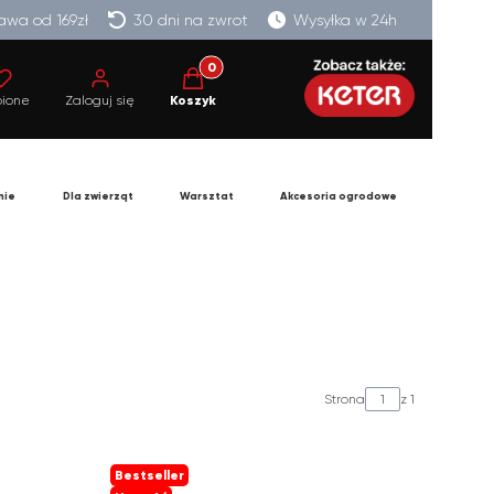
wa od 169zł
30 dni na zwrot
Wysyłka w 24h
Produkty w koszyku: 0. Zobacz szczegó
bione
Zaloguj się
Koszyk
nie
Dla zwierząt
Warsztat
Akcesoria ogrodowe
Strona
z 1
Bestseller