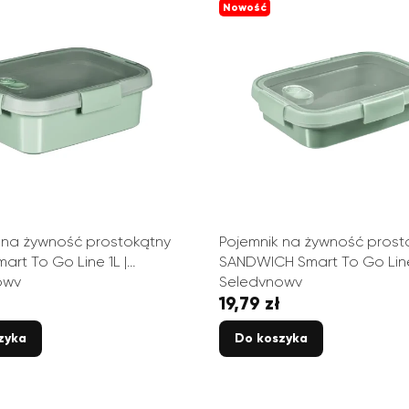
Nowość
 na żywność prostokątny
Pojemnik na żywność prost
art To Go Line 1L |
SANDWICH Smart To Go Line
owy
Seledynowy
19,79 zł
Cena
zyka
Do koszyka