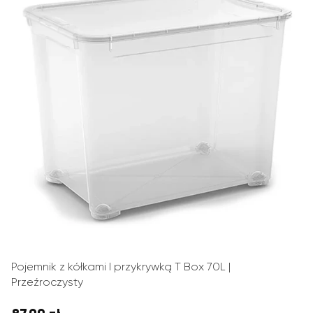
Pojemnik z kółkami I przykrywką T Box 70L |
Przeźroczysty