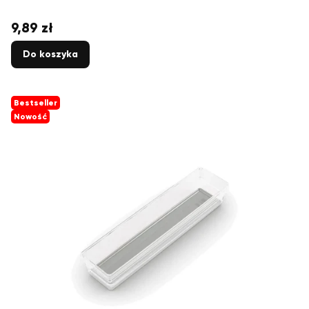
9,89 zł
Cena
Do koszyka
Bestseller
Nowość