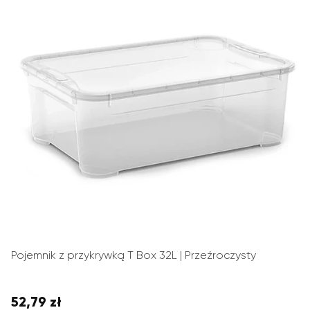
Pojemnik z przykrywką T Box 32L | Przeźroczysty
52,79 zł
Cena