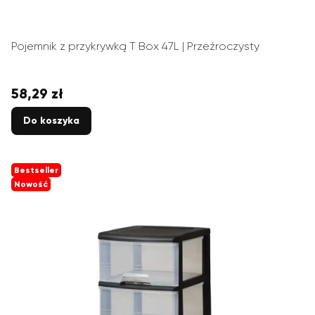
Pojemnik z przykrywką T Box 47L | Przeźroczysty
58,29 zł
Cena
Do koszyka
Bestseller
Nowość