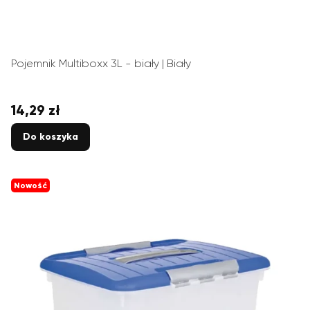
Pojemnik Multiboxx 3L - biały | Biały
14,29 zł
Cena
Do koszyka
Nowość