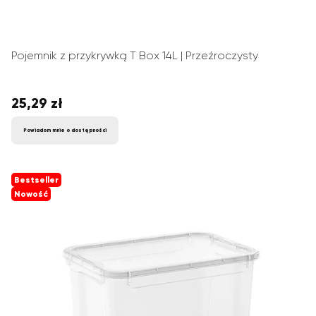
Pojemnik z przykrywką T Box 14L | Przeźroczysty
25,29 zł
Cena
Powiadom mnie o dostępności
Bestseller
Nowość