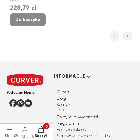
228,79 zł
Cena
Do koszyka
Linki w stopce
INFORMACJE
O nas
Blog
Facebook
Instagram
YouTube
Kontakt
B2B
Polityka prywatności
Regulamin
Produkty w koszyku: 0. Zobacz szczegóły
Polityka jakości
Sprawdź również: KETER.pl
Menu
Zaloguj się
Koszyk