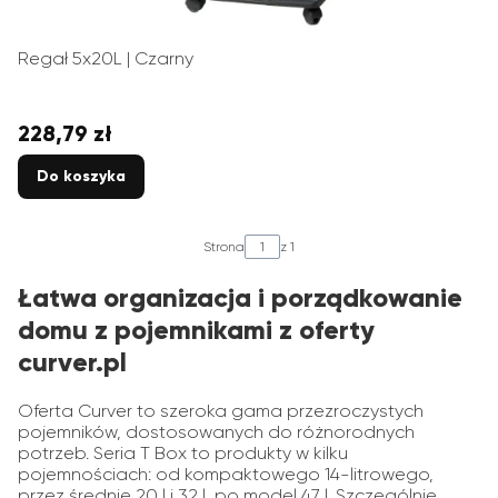
Regał 5x20L | Czarny
228,79 zł
Cena
Do koszyka
Strona
z 1
Łatwa organizacja i porządkowanie
domu z pojemnikami z oferty
curver.pl
Oferta Curver to szeroka gama przezroczystych
pojemników, dostosowanych do różnorodnych
potrzeb. Seria T Box to produkty w kilku
pojemnościach: od kompaktowego 14-litrowego,
przez średnie 20 l i 32 l, po model 47 l. Szczególnie