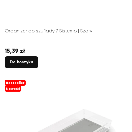
Organizer do szuflady 7 Sistemo | Szary
15,39 zł
Cena
Do koszyka
Bestseller
Nowość