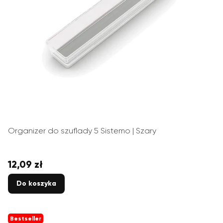
Organizer do szuflady 5 Sistemo | Szary
12,09 zł
Cena
Do koszyka
Bestseller