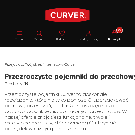
Produkty w 
Otwórz wyszukiwarkę
Menu
Szukaj
Ulubione
Zaloguj się
Koszyk
Przejdź do:
Twój sklep internetowy Curver
Przezroczyste pojemniki do przecho
Produkty:
19
Przezroczyste pojemniki Curver to doskonałe
rozwiązanie, które nie tylko pomoże Ci uporządkować
domową przestrzeń, ale także zaoszczędzi czas
podczas poszukiwania potrzebnych przedmiotów. W
naszej ofercie znajdziesz funkcjonalne, trwałe i
estetyczne produkty, które pomogą Ci utrzymać
porządek w każdym pomieszczeniu.