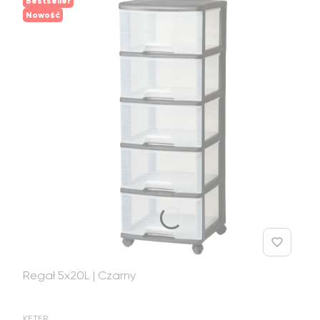
Bestseller
Nowość
Regał 5x20L | Czarny
PRODUCENT
KETER