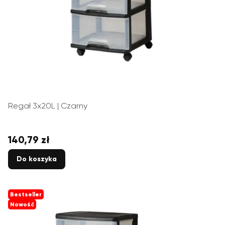
Regał 3x20L | Czarny
140,79 zł
Cena
Do koszyka
Bestseller
Nowość