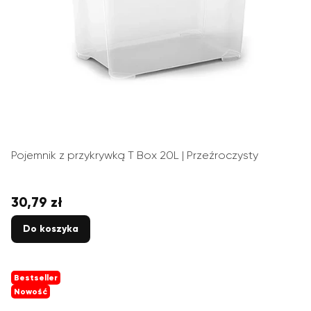
Pojemnik z przykrywką T Box 20L | Przeźroczysty
30,79 zł
Cena
Do koszyka
Bestseller
Nowość