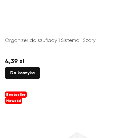
Organizer do szuflady 1 Sistemo | Szary
4,39 zł
Cena
Do koszyka
Bestseller
Nowość