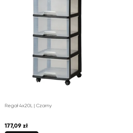
Regał 4x20L | Czarny
177,09 zł
Cena