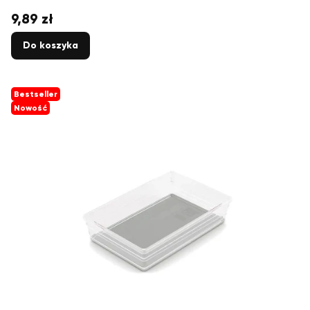
9,89 zł
Cena
Do koszyka
Bestseller
Nowość