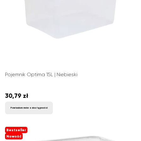
Pojemnik Optima 15L | Niebieski
30,79 zł
Cena
Powiadom mnie o dostępności
Bestseller
Nowość