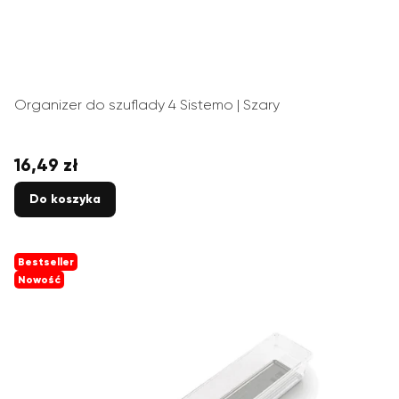
Organizer do szuflady 4 Sistemo | Szary
16,49 zł
Cena
Do koszyka
Bestseller
Nowość