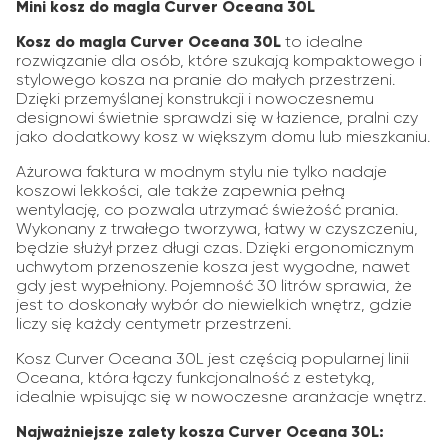
Mini kosz do magla Curver Oceana 30L
Kosz do magla Curver Oceana 30L
to idealne
rozwiązanie dla osób, które szukają kompaktowego i
stylowego kosza na pranie do małych przestrzeni.
Dzięki przemyślanej konstrukcji i nowoczesnemu
designowi świetnie sprawdzi się w łazience, pralni czy
jako dodatkowy kosz w większym domu lub mieszkaniu.
Ażurowa faktura w modnym stylu nie tylko nadaje
koszowi lekkości, ale także zapewnia pełną
wentylację, co pozwala utrzymać świeżość prania.
Wykonany z trwałego tworzywa, łatwy w czyszczeniu,
będzie służył przez długi czas. Dzięki ergonomicznym
uchwytom przenoszenie kosza jest wygodne, nawet
gdy jest wypełniony. Pojemność 30 litrów sprawia, że
jest to doskonały wybór do niewielkich wnętrz, gdzie
liczy się każdy centymetr przestrzeni.
Kosz Curver Oceana 30L jest częścią popularnej linii
Oceana, która łączy funkcjonalność z estetyką,
idealnie wpisując się w nowoczesne aranżacje wnętrz.
Najważniejsze zalety kosza Curver Oceana 30L: