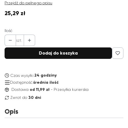
Przejdź do pełnego opisu
25,29 zł
Cena
Ilość
szt.
Dodaj do koszyka
24 godziny
Czas wysyłki:
Dostępność:
średnia ilość
Dostawa
od 11,99 zł
- Przesyłka kurierska
Zwrot do
30 dni
Opis