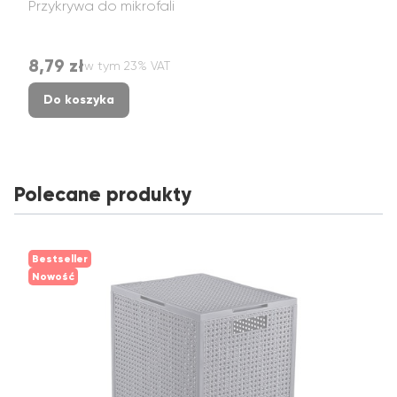
Przykrywa do mikrofali
8,79 zł
w tym %s VAT
Cena brutto
w tym
23%
VAT
Do koszyka
Polecane produkty
Bestseller
Nowość