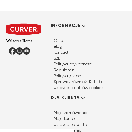
Linki w stopce
INFORMACJE
O nas
Blog
Facebook
Instagram
YouTube
Kontakt
B2B
Polityka prywatności
Regulamin
Polityka jakości
Sprawdź również: KETER.pl
Ustawienia plików cookies
DLA KLIENTA
Moje zamówienia
Moje konto
Ustawienia konta
Przechowalnia