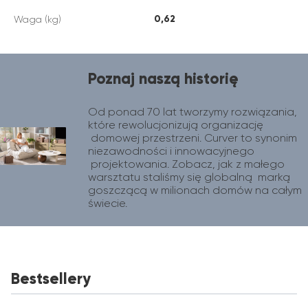
0,62
Waga (kg)
Poznaj naszą historię
Od ponad 70 lat tworzymy rozwiązania, 
które rewolucjonizują organizację 
 domowej przestrzeni. Curver to synonim 
niezawodności i innowacyjnego 
 projektowania. Zobacz, jak z małego 
warsztatu staliśmy się globalną  marką 
goszczącą w milionach domów na całym 
świecie.
Bestsellery