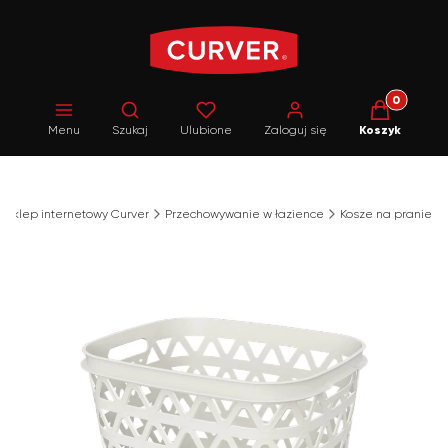
Produkty w 
Otwórz wyszukiwarkę
Menu
Szukaj
Ulubione
Zaloguj się
Koszyk
j sklep internetowy Curver
Przechowywanie w łazience
Kosze na pranie