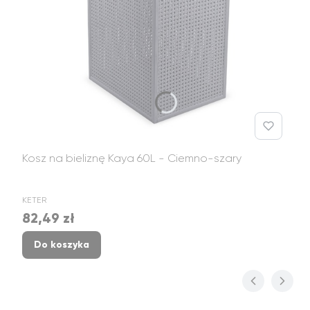
Kosz na bieliznę Kaya 60L - Ciemno-szary
PRODUCENT
KETER
82,49 zł
Cena
Do koszyka