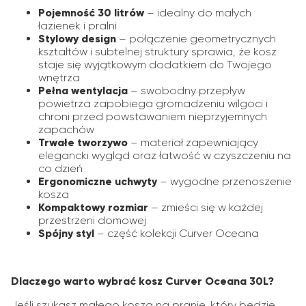
Pojemność 30 litrów
– idealny do małych
łazienek i pralni
Stylowy design
– połączenie geometrycznych
kształtów i subtelnej struktury sprawia, że kosz
staje się wyjątkowym dodatkiem do Twojego
wnętrza
Pełna wentylacja
– swobodny przepływ
powietrza zapobiega gromadzeniu wilgoci i
chroni przed powstawaniem nieprzyjemnych
zapachów
Trwałe tworzywo
– materiał zapewniający
elegancki wygląd oraz łatwość w czyszczeniu na
co dzień
Ergonomiczne uchwyty
– wygodne przenoszenie
kosza
Kompaktowy rozmiar
– zmieści się w każdej
przestrzeni domowej
Spójny styl
– część kolekcji Curver Oceana
Dlaczego warto wybrać kosz Curver Oceana 30L?
Jeśli szukasz małego kosza na pranie, który będzie