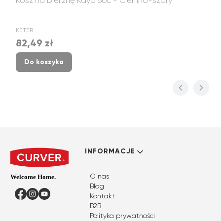
Kosz na bieliznę Kaya 60L - Ciemno-szary
PRODUCENT
KETER
82,49 zł
Cena
Do koszyka
Linki w stopce
INFORMACJE
O nas
Blog
Facebook
Instagram
YouTube
Kontakt
B2B
Polityka prywatności