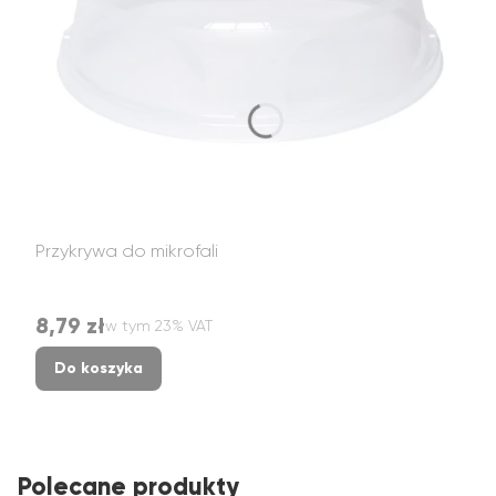
Przykrywa do mikrofali
8,79 zł
w tym %s VAT
Cena brutto
w tym
23%
VAT
Do koszyka
Polecane produkty