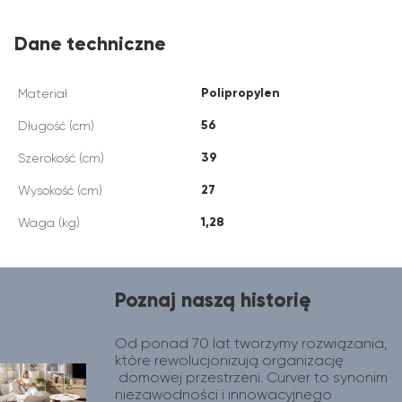
Dane techniczne
Polipropylen
Materiał
56
Długość (cm)
39
Szerokość (cm)
27
Wysokość (cm)
1,28
Waga (kg)
Poznaj naszą historię
Od ponad 70 lat tworzymy rozwiązania, 
które rewolucjonizują organizację 
 domowej przestrzeni. Curver to synonim 
niezawodności i innowacyjnego 