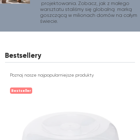
 projektowania. Zobacz, jak z małego 
warsztatu staliśmy się globalną  marką 
goszczącą w milionach domów na całym 
świecie.
Bestsellery
Poznaj nasze najpopularniejsze produkty
Bestseller