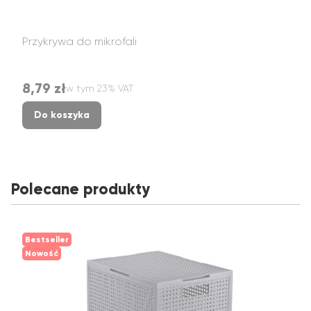
Przykrywa do mikrofali
8,79 zł
w tym %s VAT
Cena brutto
w tym
23%
VAT
Do koszyka
Polecane produkty
Bestseller
Nowość