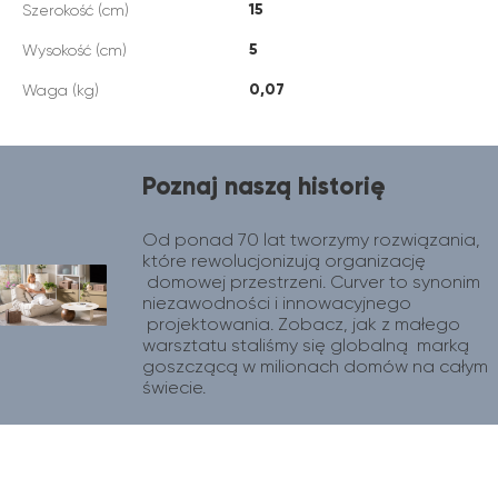
15
Szerokość (cm)
5
Wysokość (cm)
0,07
Waga (kg)
Poznaj naszą historię
Od ponad 70 lat tworzymy rozwiązania, 
które rewolucjonizują organizację 
 domowej przestrzeni. Curver to synonim 
niezawodności i innowacyjnego 
 projektowania. Zobacz, jak z małego 
warsztatu staliśmy się globalną  marką 
goszczącą w milionach domów na całym 
świecie.