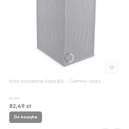
Kosz na bieliznę Kaya 60L - Ciemno-szary
PRODUCENT
KETER
82,49 zł
Cena
Do koszyka