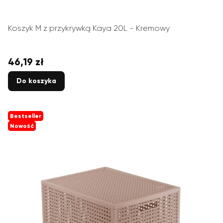
Koszyk M z przykrywką Kaya 20L - Kremowy
46,19 zł
Cena
Do koszyka
Bestseller
Nowość