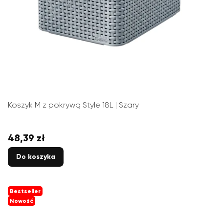
Koszyk M z pokrywą Style 18L | Szary
48,39 zł
Cena
Do koszyka
Bestseller
Nowość