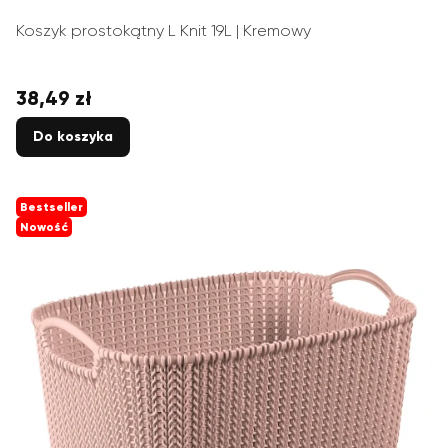
Koszyk prostokątny L Knit 19L | Kremowy
38,49 zł
Cena
Do koszyka
Bestseller
Nowość