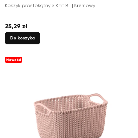
Koszyk prostokątny S Knit 8L | Kremowy
25,29 zł
Cena
Do koszyka
Nowość