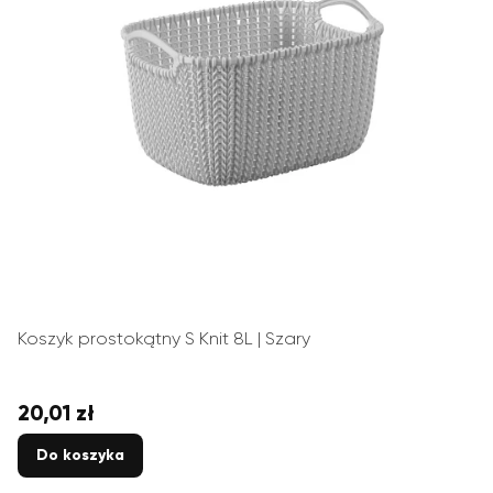
Koszyk prostokątny S Knit 8L | Szary
20,01 zł
Cena
Do koszyka