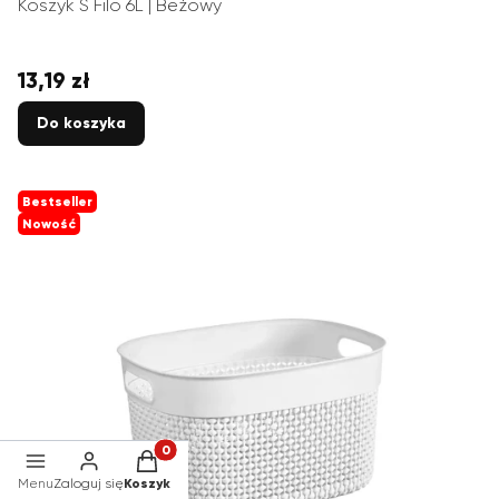
Koszyk S Filo 6L | Beżowy
13,19 zł
Cena
Do koszyka
Bestseller
Nowość
Produkty w koszyku: 0. Zobacz szczegóły
Menu
Zaloguj się
Koszyk