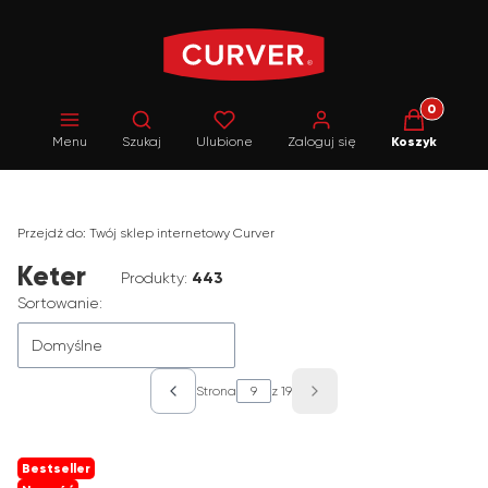
Produkty w 
Otwórz wyszukiwarkę
Menu
Szukaj
Ulubione
Zaloguj się
Koszyk
Przejdź do:
Twój sklep internetowy Curver
Keter
Produkty:
443
Lista produktów
Sortowanie:
Domyślne
Strona
z 19
Poprzednie produkty
Następne produkty
Bestseller