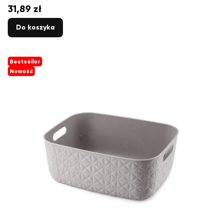
31,89 zł
Cena
Do koszyka
Bestseller
Nowość