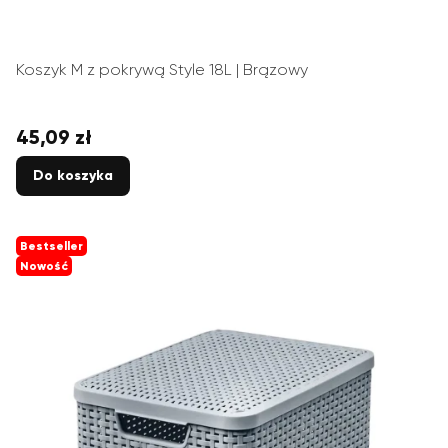
Koszyk M z pokrywą Style 18L | Brązowy
45,09 zł
Cena
Do koszyka
Bestseller
Nowość