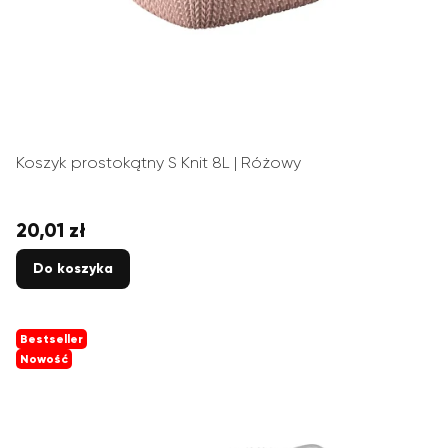
Koszyk prostokątny S Knit 8L | Różowy
20,01 zł
Cena
Do koszyka
Bestseller
Nowość