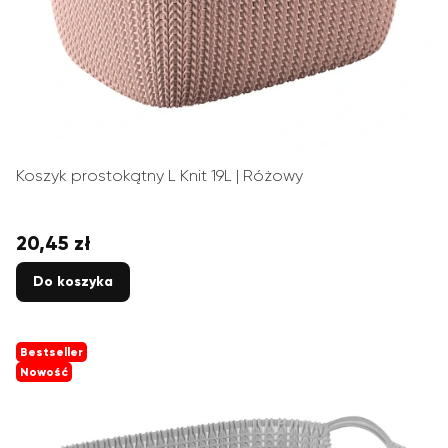
Koszyk prostokątny L Knit 19L | Różowy
20,45 zł
Cena
Do koszyka
Bestseller
Nowość