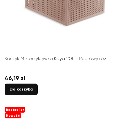
Koszyk M z przykrywką Kaya 20L - Pudrowy róż
46,19 zł
Cena
Do koszyka
Bestseller
Nowość