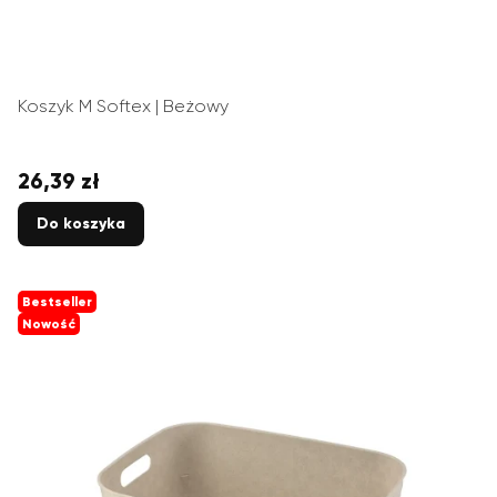
Koszyk M Softex | Beżowy
26,39 zł
Cena
Do koszyka
Bestseller
Nowość