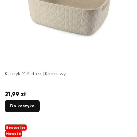
Koszyk M Softex | Kremowy
21,99 zł
Cena
Do koszyka
Bestseller
Nowość