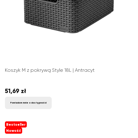
Koszyk M z pokrywą Style 18L | Antracyt
51,69 zł
Cena
Powiadom mnie o dostępności
Bestseller
Nowość