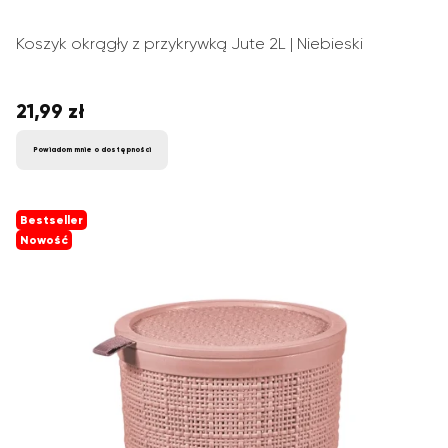
Koszyk okrągły z przykrywką Jute 2L | Niebieski
21,99 zł
Cena
Powiadom mnie o dostępności
Bestseller
Nowość