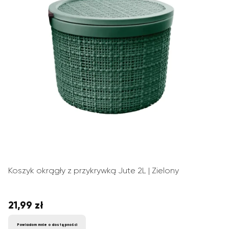
Koszyk okrągły z przykrywką Jute 2L | Zielony
21,99 zł
Cena
Powiadom mnie o dostępności