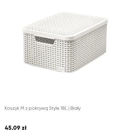
Koszyk M z pokrywą Style 18L | Biały
45,09 zł
Cena