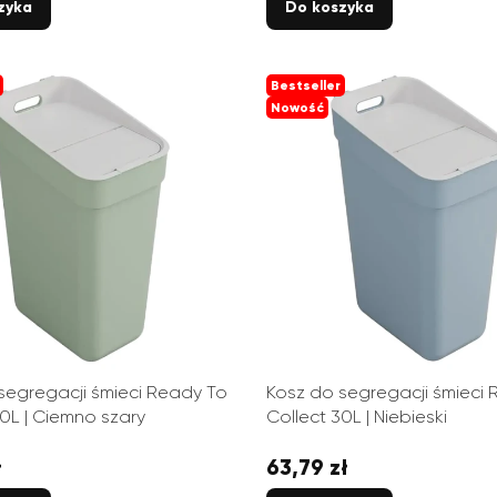
zyka
Do koszyka
Bestseller
Nowość
segregacji śmieci Ready To
Kosz do segregacji śmieci
30L | Ciemno szary
Collect 30L | Niebieski
ł
63,79 zł
Cena