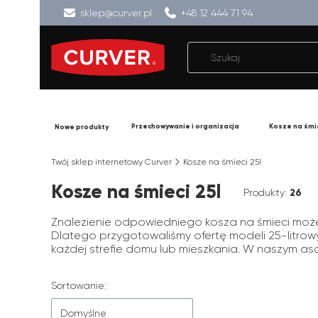
sklep@curver.pl
+48 12 444 71 94
Przechowywanie i organizacja
Kosze na śmi
Nowe produkty
Twój sklep internetowy Curver
Kosze na śmieci 25l
Kosze na śmieci 25l
Produkty:
26
Znalezienie odpowiedniego kosza na śmieci może
Dlatego przygotowaliśmy ofertę modeli 25-litrow
każdej strefie domu lub mieszkania. W naszym aso
Lista produktów
Sortowanie:
Domyślne