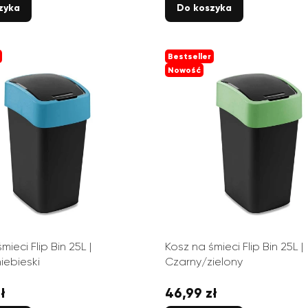
zyka
Do koszyka
Bestseller
Nowość
mieci Flip Bin 25L |
Kosz na śmieci Flip Bin 25L |
iebieski
Czarny/zielony
ł
46,99 zł
Cena