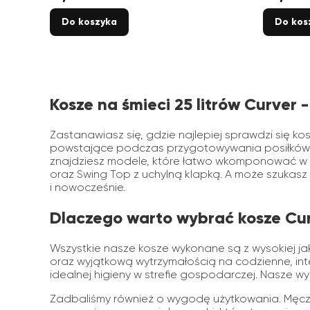
Do koszyka
Do kos
Kosze na śmieci 25 litrów Curver
Zastanawiasz się, gdzie najlepiej sprawdzi się k
powstające podczas przygotowywania posiłków, w 
znajdziesz modele, które łatwo wkomponować w każde
oraz Swing Top z uchylną klapką. A może szukas
i nowocześnie.
Dlaczego warto wybrać kosze Curv
Wszystkie nasze kosze wykonane są z wysokiej jako
oraz wyjątkową wytrzymałością na codzienne, inte
idealnej higieny w strefie gospodarczej. Nasze w
Zadbaliśmy również o wygodę użytkowania. Męczy