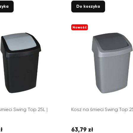
zyka
Do koszyka
Nowość
śmieci Swing Top 25L |
Kosz na śmieci Swing Top 25
ł
63,79 zł
Cena