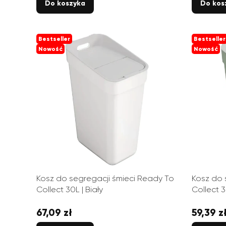
Do koszyka
Do kos
Bestseller
Bestseller
Nowość
Nowość
Kosz do segregacji śmieci Ready To
Kosz do 
Collect 30L | Biały
Collect 
67,09 zł
59,39 z
Cena
Cena