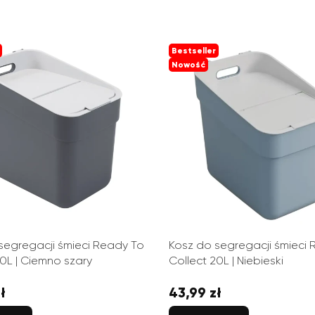
Bestseller
Nowość
segregacji śmieci Ready To
Kosz do segregacji śmieci
20L | Ciemno szary
Collect 20L | Niebieski
ł
43,99 zł
Cena