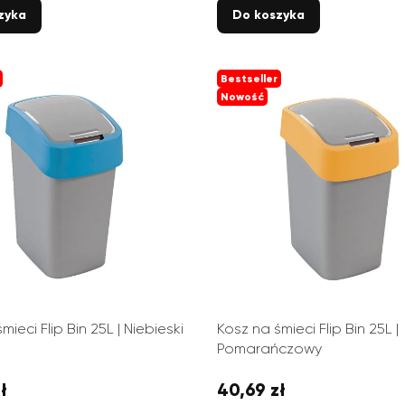
zyka
Do koszyka
Bestseller
Nowość
mieci Flip Bin 25L | Niebieski
Kosz na śmieci Flip Bin 25L |
Pomarańczowy
ł
40,69 zł
Cena