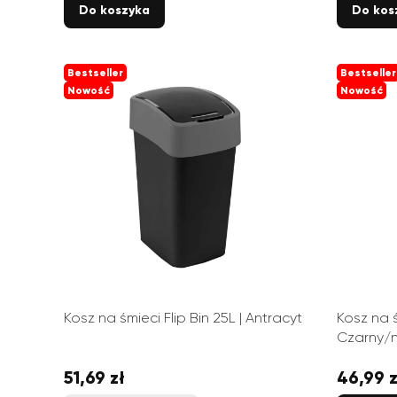
Do koszyka
Do kos
Bestseller
Bestseller
Nowość
Nowość
Kosz na śmieci Flip Bin 25L | Antracyt
Kosz na ś
Czarny/n
51,69 zł
46,99 z
Cena
Cena