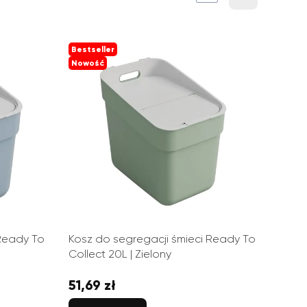
Następne produkty
Bestseller
Nowość
 Ready To
Kosz do segregacji śmieci Ready To
Collect 20L | Zielony
51,69 zł
Cena