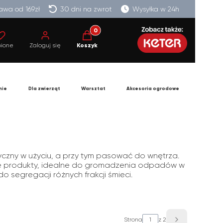
wa od 169zł
30 dni na zwrot
Wysyłka w 24h
Produkty w koszyku: 0. Zobacz szczegó
bione
Zaloguj się
Koszyk
nie
Dla zwierząt
Warsztat
Akcesoria ogrodowe
czny w użyciu, a przy tym pasować do wnętrza.
alne produkty, idealne do gromadzenia odpadów w
 segregacji różnych frakcji śmieci.
Strona
z 2