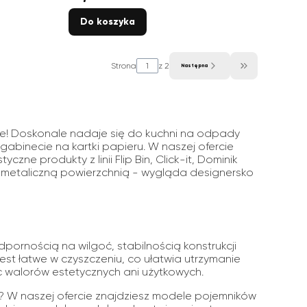
Do koszyka
Strona
z 2
Następna
Przejdź do ostatniej st
zie! Doskonale nadaje się do kuchni na odpady
abinecie na kartki papieru. W naszej ofercie
ne produkty z linii Flip Bin, Click-it, Dominik
 metaliczną powierzchnią - wygląda designersko
dpornością na wilgoć, stabilnością konstrukcji
st łatwe w czyszczeniu, co ułatwia utrzymanie
ąc walorów estetycznych ani użytkowych.
? W naszej ofercie znajdziesz modele pojemników