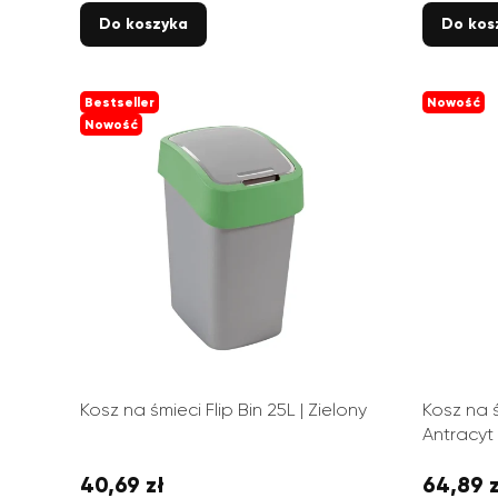
Do koszyka
Do kos
Bestseller
Nowość
Nowość
Kosz na śmieci Flip Bin 25L | Zielony
Kosz na 
Antracyt
40,69 zł
64,89 z
Cena
Cena