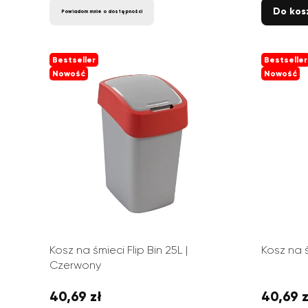
Do kos
Powiadom mnie o dostępności
Bestseller
Bestseller
Nowość
Nowość
Kosz na śmieci Flip Bin 25L |
Kosz na ś
Czerwony
40,69 zł
40,69 z
Cena
Cena