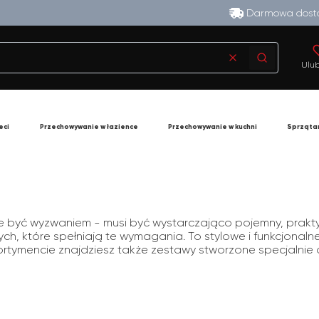
Darmowa dosta
Wyczyść
Szukaj
Ulu
eci
Przechowywanie w łazience
Przechowywanie w kuchni
Sprząta
 być wyzwaniem - musi być wystarczająco pojemny, prakty
ych, które spełniają te wymagania. To stylowe i funkcjon
rtymencie znajdziesz także zestawy stworzone specjalnie do