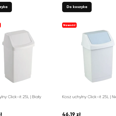
zyka
Do koszyka
Nowość
lny Click-it 25L | Biały
Kosz uchylny Click-it 25L | N
ł
46,19 zł
Cena