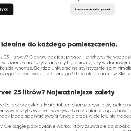
zyka
Powiadom mnie o dostępności
 - idealne do każdego pomieszczenia.
osz 25-litrowy? Odpowiedź jest prosta - praktycznie wszęd
łazience na zużyte artykuły higieniczne, czy w domowym g
 wnętrze. Bardzo uniwersalne stylistycznie są minimalistycz
z czegoś naprawdę gustownego? Rzuć okiem na kosz Slim z
er 25 litrów? Najważniejsze zalety
ści polipropylenu. Materiał ten charakteryzuje się pełną o
nsywne użytkowanie. Tworzywo to nie chłonie zapachów i je
yroby będą spełniać swoją funkcję przez wiele lat, nie trac
 Cię ciągłe poprawianie worka, który zsuwa się do środka