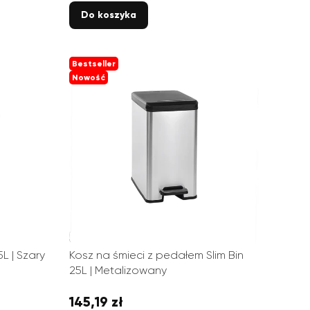
Do koszyka
Bestseller
Nowość
L | Szary
Kosz na śmieci z pedałem Slim Bin
25L | Metalizowany
145,19 zł
Cena