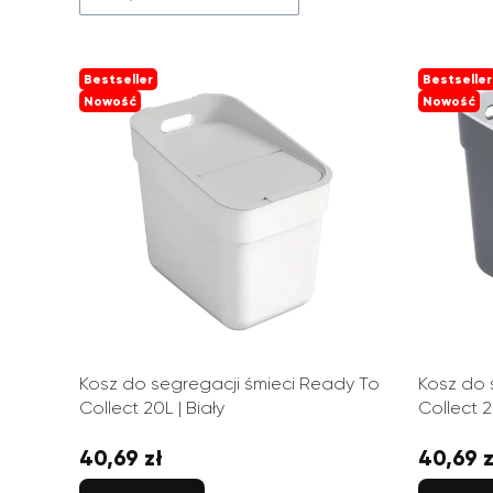
Bestseller
Bestseller
Nowość
Nowość
Kosz do segregacji śmieci Ready To
Kosz do 
Collect 20L | Biały
Collect 
40,69 zł
40,69 z
Cena
Cena