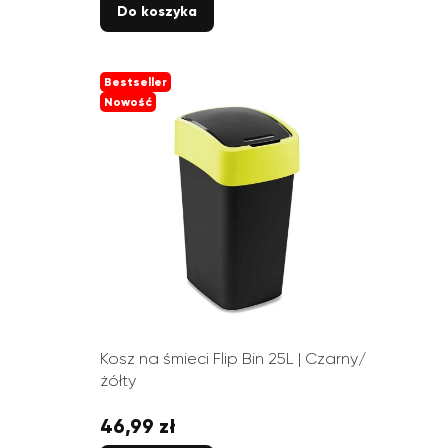
Do koszyka
Bestseller
Nowość
Kosz na śmieci Flip Bin 25L | Czarny/
żółty
46,99 zł
Cena