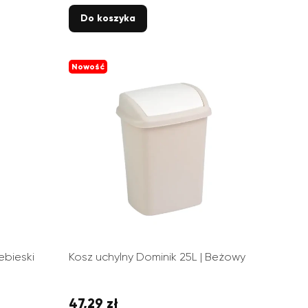
Do koszyka
Nowość
iebieski
Kosz uchylny Dominik 25L | Beżowy
47,29 zł
Cena