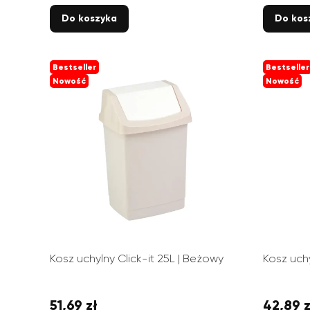
Do koszyka
Do kos
Bestseller
Bestseller
Nowość
Nowość
Kosz uchylny Click-it 25L | Beżowy
Kosz uchy
51,69 zł
42,89 z
Cena
Cena