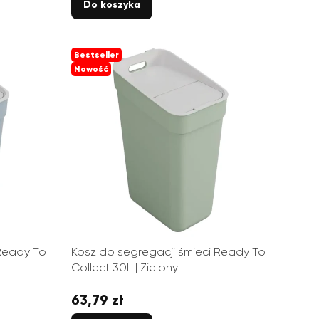
Do koszyka
Bestseller
Nowość
 Ready To
Kosz do segregacji śmieci Ready To
Collect 30L | Zielony
63,79 zł
Cena