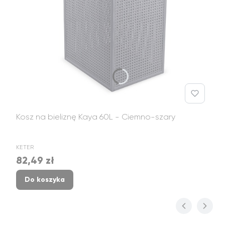
Kosz na bieliznę Kaya 60L - Ciemno-szary
PRODUCENT
KETER
82,49 zł
Cena
Do koszyka