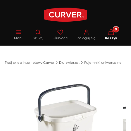
Produkty w 
Otwórz wyszukiwarkę
Menu
Szukaj
Ulubione
Zaloguj się
Koszyk
Twój sklep internetowy Curver
Dla zwierząt
Pojemniki uniwersalne