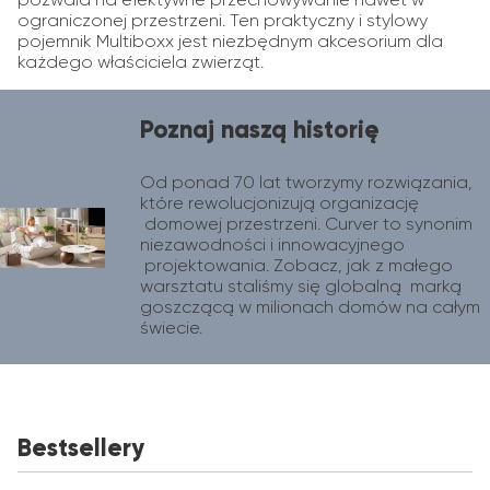
ograniczonej przestrzeni. Ten praktyczny i stylowy
pojemnik Multiboxx jest niezbędnym akcesorium dla
każdego właściciela zwierząt.
Poznaj naszą historię
Od ponad 70 lat tworzymy rozwiązania, 
które rewolucjonizują organizację 
 domowej przestrzeni. Curver to synonim 
niezawodności i innowacyjnego 
 projektowania. Zobacz, jak z małego 
warsztatu staliśmy się globalną  marką 
goszczącą w milionach domów na całym 
świecie.
Bestsellery