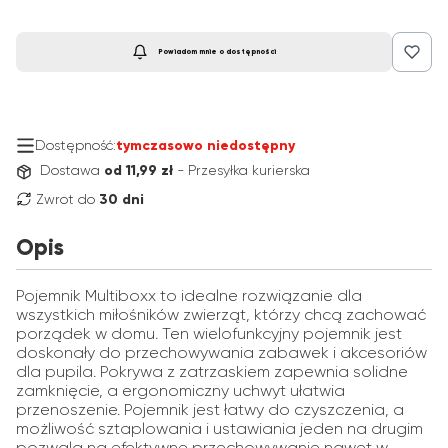
Powiadom mnie o dostępności
Dostępność:
tymczasowo niedostępny
Dostawa
od 11,99 zł
- Przesyłka kurierska
Zwrot do
30 dni
Opis
Pojemnik Multiboxx to idealne rozwiązanie dla
wszystkich miłośników zwierząt, którzy chcą zachować
porządek w domu. Ten wielofunkcyjny pojemnik jest
doskonały do przechowywania zabawek i akcesoriów
dla pupila. Pokrywa z zatrzaskiem zapewnia solidne
zamknięcie, a ergonomiczny uchwyt ułatwia
przenoszenie. Pojemnik jest łatwy do czyszczenia, a
możliwość sztaplowania i ustawiania jeden na drugim
pozwala na efektywne przechowywanie nawet w