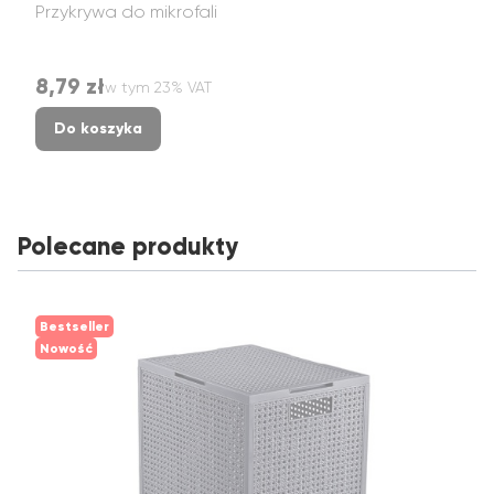
Przykrywa do mikrofali
8,79 zł
w tym %s VAT
Cena brutto
w tym
23%
VAT
Do koszyka
Polecane produkty
Bestseller
Nowość