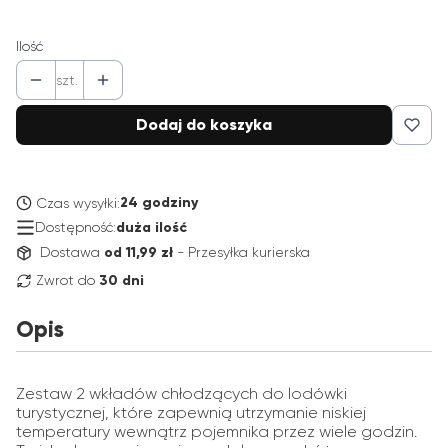
Ilość
szt.
Dodaj do koszyka
24 godziny
Czas wysyłki:
Dostępność:
duża ilość
Dostawa
od 11,99 zł
- Przesyłka kurierska
Zwrot do
30 dni
Opis
Zestaw 2 wkładów chłodzących do lodówki
turystycznej, które zapewnią utrzymanie niskiej
temperatury wewnątrz pojemnika przez wiele godzin.