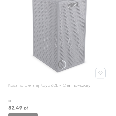
Kosz na bieliznę Kaya 60L - Ciemno-szary
PRODUCENT
KETER
82,49 zł
Cena