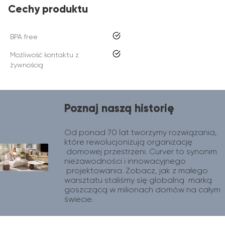
Cechy produktu
tak
BPA free
tak
Możliwość kontaktu z
żywnością
Poznaj naszą historię
Od ponad 70 lat tworzymy rozwiązania, 
które rewolucjonizują organizację 
 domowej przestrzeni. Curver to synonim 
niezawodności i innowacyjnego 
 projektowania. Zobacz, jak z małego 
warsztatu staliśmy się globalną  marką 
goszczącą w milionach domów na całym 
świecie.