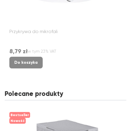
Przykrywa do mikrofali
8,79 zł
w tym %s VAT
Cena brutto
w tym
23%
VAT
Do koszyka
Polecane produkty
Bestseller
Nowość