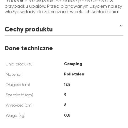
To idealne rozwiązanie na dalsze podróże oraz w
przypadku upałów. Przed planowanym użyciem należy
włożyć wkłady do zamrażarki, w celu ich schłodzenia.
Cechy produktu
Dane techniczne
Camping
Linia produktu
Polietylen
Materiał
17,5
Długość (cm)
9
Szerokość (cm)
6
Wysokość (cm)
0,8
Waga (kg)